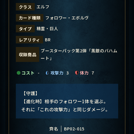
エルフ
クラス
フォロワー・エボルヴ
カード種類
精霊・巨人
タイプ
BR
レアリティ
ブースターパック第2弾「黒銀のバハム
収録商品
ート」
コスト
-
攻撃力
3
体力
7
【守護】
【進化時】相手のフォロワー1体を選ぶ。
それに「これの攻撃力」と同じダメージ。
齊名
BP02-015