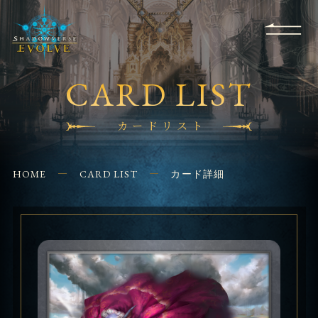
RULES
EVENT
SHOPS
FOR
APPLICATION
/ Q&A
BEGINNERS
CONTACT
CARD LIST
カードリスト
HOME
CARD LIST
カード詳細