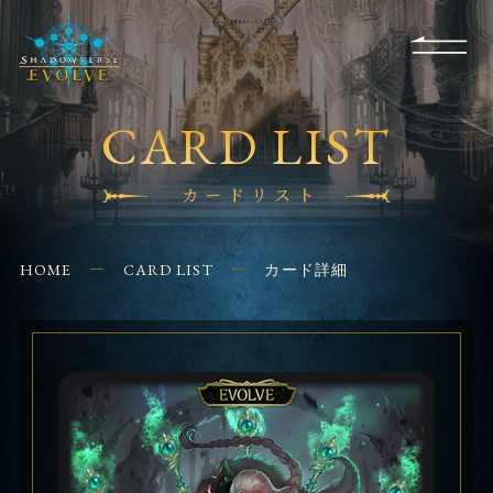
RULES
EVENT
SHOPS
FOR
APPLICATION
/ Q&A
BEGINNERS
CONTACT
CARD LIST
カードリスト
HOME
CARD LIST
カード詳細