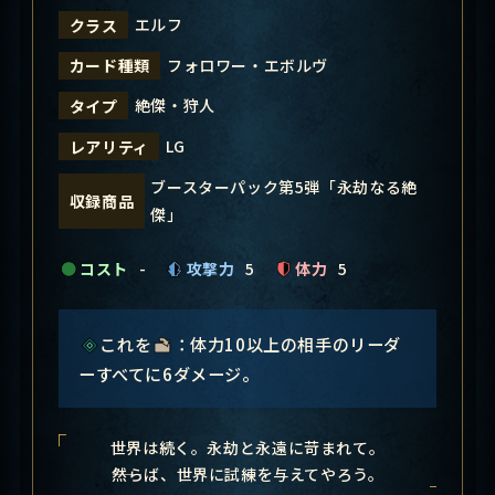
エルフ
クラス
フォロワー・エボルヴ
カード種類
絶傑・狩人
タイプ
LG
レアリティ
ブースターパック第5弾「永劫なる絶
収録商品
傑」
コスト
-
攻撃力
5
体力
5
これを
：体力10以上の相手のリーダ
ーすべてに6ダメージ。
世界は続く。永劫と永遠に苛まれて。
――然らば、世界に試練を与えてやろう。