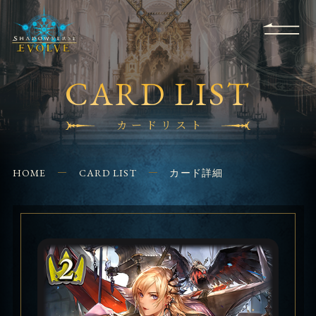
RULES
EVENT
SHOPS
FOR
APPLICATION
/ Q&A
BEGINNERS
CONTACT
CARD LIST
カードリスト
HOME
CARD LIST
カード詳細