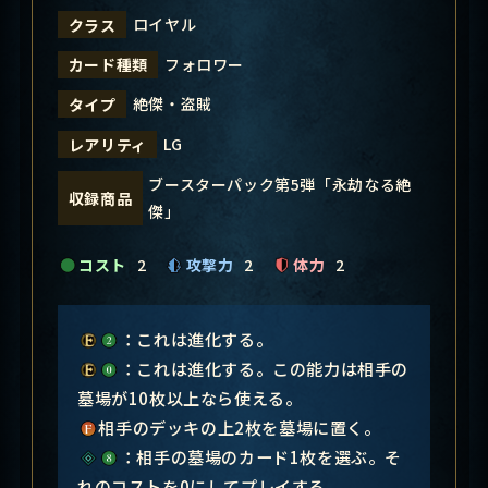
ロイヤル
クラス
フォロワー
カード種類
絶傑・盗賊
タイプ
LG
レアリティ
ブースターパック第5弾「永劫なる絶
収録商品
傑」
コスト
2
攻撃力
2
体力
2
：これは進化する。
：これは進化する。この能力は相手の
墓場が10枚以上なら使える。
相手のデッキの上2枚を墓場に置く。
：相手の墓場のカード1枚を選ぶ。そ
れのコストを0にしてプレイする。