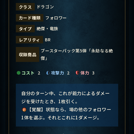
ドラゴン
クラス
フォロワー
カード種類
絶傑・竜族
タイプ
BR
レアリティ
ブースターパック第5弾「永劫なる絶
収録商品
傑」
コスト
2
攻撃力
2
体力
3
自分のターン中、これが能力によるダメー
ジを受けたとき、1枚引く。
【覚醒】状態なら、場の他のフォロワー
1体を選ぶ。それとこれに1ダメージ。