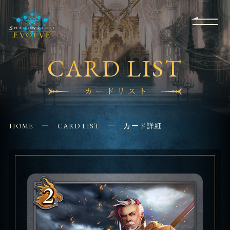
RULES
EVENT
SHOPS
FOR
APPLICATION
/ Q&A
BEGINNERS
CONTACT
CARD LIST
カードリスト
HOME
CARD LIST
カード詳細