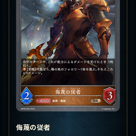
侮蔑の従者