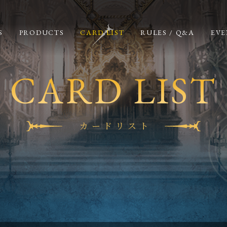
S
PRODUCTS
CARD LIST
RULES / Q&A
EVE
CARD LIST
カードリスト