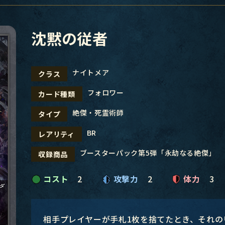
沈黙の従者
ナイトメア
クラス
フォロワー
カード種類
絶傑・死霊術師
タイプ
BR
レアリティ
ブースターパック第5弾「永劫なる絶傑」
収録商品
コスト
2
攻撃力
2
体力
3
相手プレイヤーが手札1枚を捨てたとき、それの