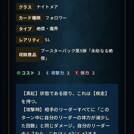
ナイトメア
クラス
フォロワー
カード種類
絶傑・魔界
タイプ
SL
レアリティ
ブースターパック第5弾「永劫なる絶
収録商品
傑」
コスト
2
攻撃力
2
体力
2
【真紅】状態である限り、これは【疾走】
を持つ。
【攻撃時】相手のリーダーすべてに「この
ターン中に自分のリーダーの体力が減少し
た回数」と同じダメージ。自分のリーダー
の
7なら、これは
+2/
+2する。