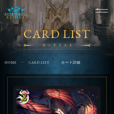
RULES
EVENT
SHOPS
FOR
APPLICATION
/ Q&A
BEGINNERS
CONTACT
CARD LIST
カードリスト
HOME
CARD LIST
カード詳細