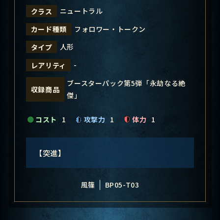
ニュートラル
クラス
フォロワー・トークン
カード種類
人形
タイプ
-
レアリティ
ブースターパック第5弾「永劫なる絶
収録商品
傑」
コスト
1
攻撃力
1
体力
1
【突進】
風篠
BP05-T03