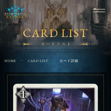
RULES
EVENT
SHOPS
FOR
APPLICATION
/ Q&A
BEGINNERS
CONTACT
CARD LIST
カードリスト
HOME
CARD LIST
カード詳細