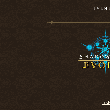
EVEN
『S