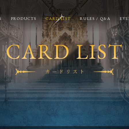
S
PRODUCTS
CARD LIST
RULES / Q&A
EVE
CARD LIST
カードリスト