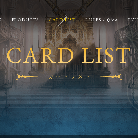
S
PRODUCTS
CARD LIST
RULES / Q&A
EVE
CARD LIST
カードリスト