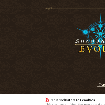
『S
This website uses cookies
This site uses cookies. For more details,