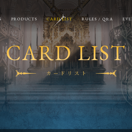
S
PRODUCTS
CARD LIST
RULES / Q&A
EVE
CARD LIST
カードリスト