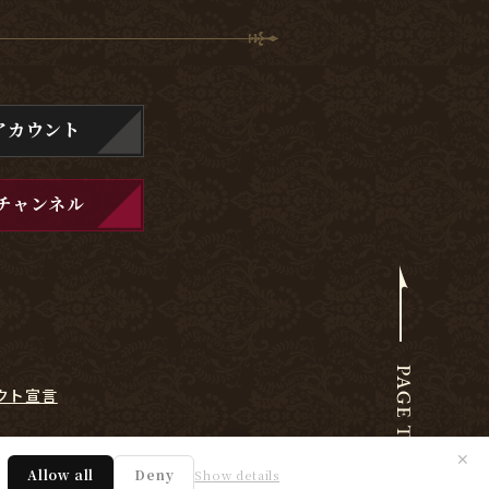
アカウント
チャンネル
クト宣言
✕
Allow all
Deny
Show details