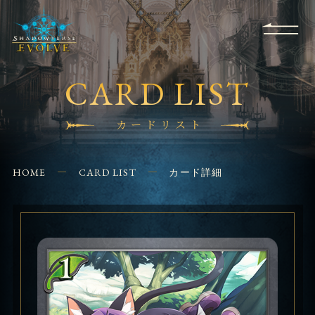
RULES
EVENT
SHOPS
FOR
APPLICATION
/ Q&A
BEGINNERS
CONTACT
CARD LIST
カードリスト
HOME
CARD LIST
カード詳細