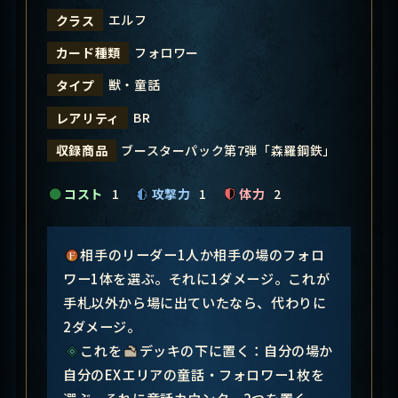
エルフ
クラス
フォロワー
カード種類
獣・童話
タイプ
BR
レアリティ
ブースターパック第7弾「森羅鋼鉄」
収録商品
コスト
1
攻撃力
1
体力
2
相手のリーダー1人か相手の場のフォロ
ワー1体を選ぶ。それに1ダメージ。これが
手札以外から場に出ていたなら、代わりに
2ダメージ。
これを
デッキの下に置く：自分の場か
自分のEXエリアの童話・フォロワー1枚を
選ぶ。それに童話カウンター2つを置く。