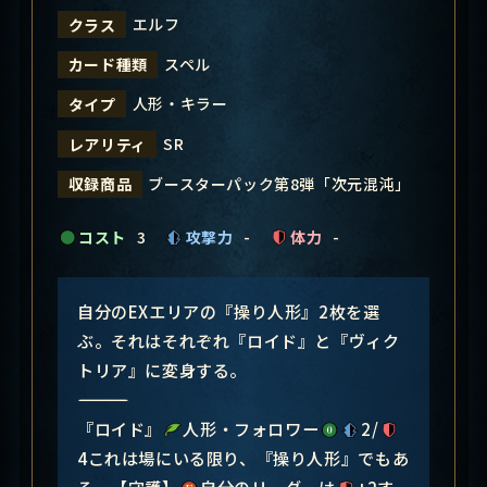
エルフ
クラス
スペル
カード種類
人形・キラー
タイプ
SR
レアリティ
ブースターパック第8弾「次元混沌」
収録商品
コスト
3
攻撃力
-
体力
-
自分のEXエリアの『操り人形』2枚を選
ぶ。それはそれぞれ『ロイド』と『ヴィク
トリア』に変身する。
―――――――――――――――
『ロイド』
人形・フォロワー
2/
4これは場にいる限り、『操り人形』でもあ
る。【守護】
自分のリーダーは
+2す