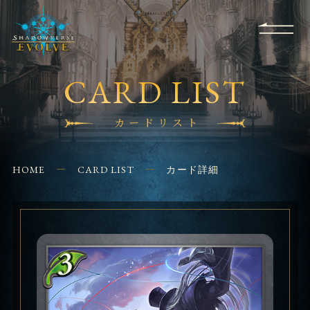
RULES
EVENT
SHOPS
FOR
APPLICATION
/ Q&A
BEGINNERS
CONTACT
CARD LIST
カードリスト
HOME
CARD LIST
カード詳細