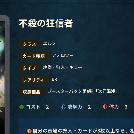
不殺の狂信者
エルフ
クラス
フォロワー
カード種類
絶傑・狩人・キラー
タイプ
BR
レアリティ
ブースターパック第8弾「次元混沌」
収録商品
コスト
2
攻撃力
2
体力
3
自分の墓場の狩人・カードが3枚以上なら、