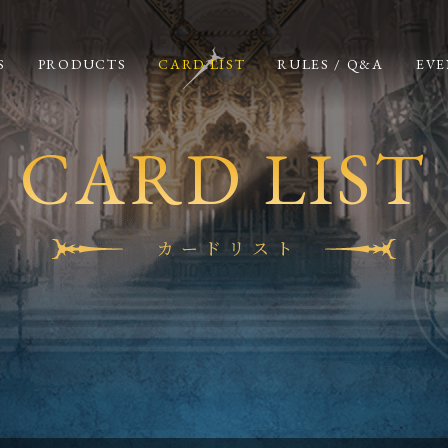
S
PRODUCTS
CARD LIST
RULES / Q&A
EVE
CARD LIST
カードリスト