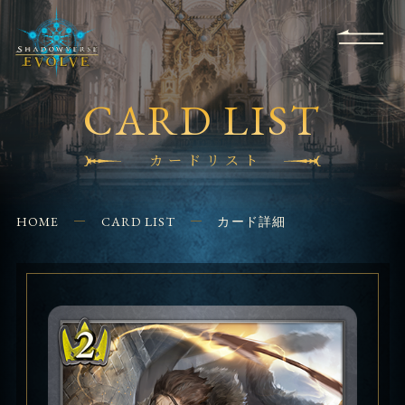
RULES
EVENT
SHOPS
FOR
APPLICATION
/ Q&A
BEGINNERS
CONTACT
CARD LIST
カードリスト
HOME
CARD LIST
カード詳細