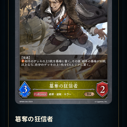
簒奪の狂信者