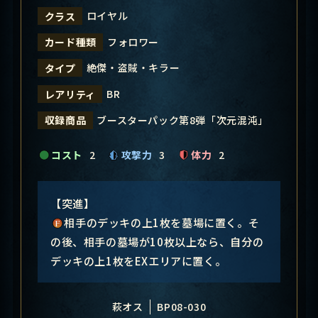
ロイヤル
クラス
フォロワー
カード種類
絶傑・盗賊・キラー
タイプ
BR
レアリティ
ブースターパック第8弾「次元混沌」
収録商品
コスト
2
攻撃力
3
体力
2
【突進】
相手のデッキの上1枚を墓場に置く。そ
の後、相手の墓場が10枚以上なら、自分の
デッキの上1枚をEXエリアに置く。
萩オス
BP08-030