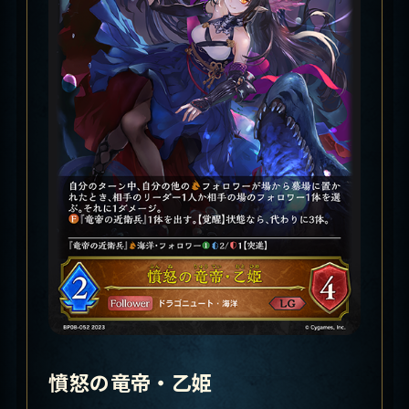
憤怒の竜帝・乙姫