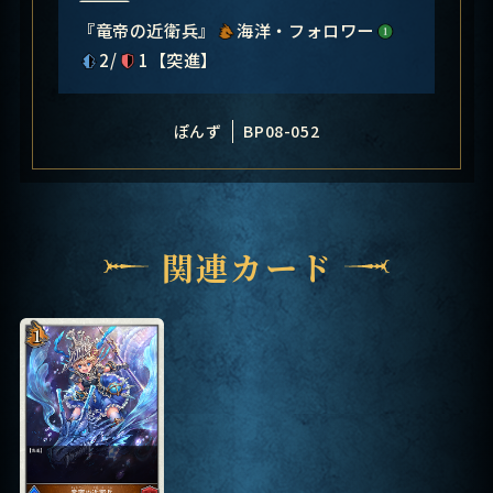
『竜帝の近衛兵』
海洋・フォロワー
2/
1【突進】
ぽんず
BP08-052
関連カード