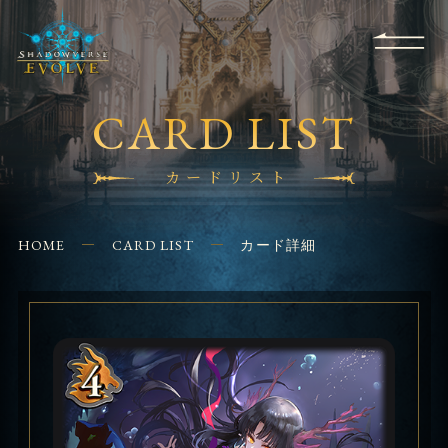
RULES
EVENT
SHOPS
FOR
APPLICATION
/ Q&A
BEGINNERS
CONTACT
CARD LIST
カードリスト
HOME
CARD LIST
カード詳細