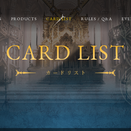
S
PRODUCTS
CARD LIST
RULES / Q&A
EVE
CARD LIST
カードリスト