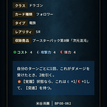
ドラゴン
クラス
フォロワー
カード種類
竜族
タイプ
SR
レアリティ
ブースターパック第8弾「次元混沌」
収録商品
コスト
4
攻撃力
4
体力
4
自分のターンごとに1回、これがダメージを
受けたとき、2枚引く。
【覚醒】状態なら、これは
+1/
+1し
て、【突進】を持つ。
米谷尚展
BP08-062