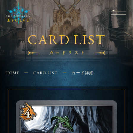
RULES
EVENT
SHOPS
FOR
APPLICATION
/ Q&A
BEGINNERS
CONTACT
CARD LIST
カードリスト
HOME
CARD LIST
カード詳細