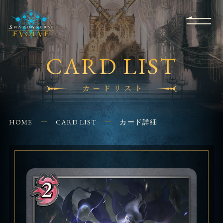
RULES
EVENT
SHOPS
FOR
APPLICATION
/ Q&A
BEGINNERS
CONTACT
CARD LIST
カードリスト
HOME
CARD LIST
カード詳細