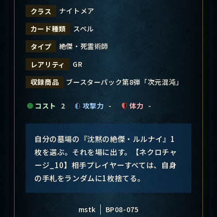
ナイトメア
クラス
スペル
カード種類
絶傑・死霊術師
タイプ
GR
レアリティ
ブースターパック第8弾「次元混沌」
収録商品
コスト
2
攻撃力
-
体力
-
自分の墓場の『沈黙の絶傑・ルルナイ』1
枚を選ぶ。それを場に出す。【ネクロチャ
ージ_10】相手プレイヤーすべては、自身
の手札をランダムに1枚捨てる。
mstk
BP08-075