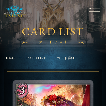
RULES
EVENT
SHOPS
FOR
APPLICATION
/ Q&A
BEGINNERS
CONTACT
CARD LIST
カードリスト
HOME
CARD LIST
カード詳細