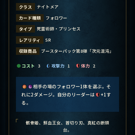
ナイトメア
クラス
フォロワー
カード種類
死霊術師・プリンセス
タイプ
SR
レアリティ
ブースターパック第8弾「次元混沌」
収録商品
コスト
3
攻撃力
1
体力
2
相手の場のフォロワー1体を選ぶ。そ
れに2ダメージ。自分のリーダーは
+1す
る。
骸骨姫、鮮血王女、首切り刃、真紅の断頭
台。