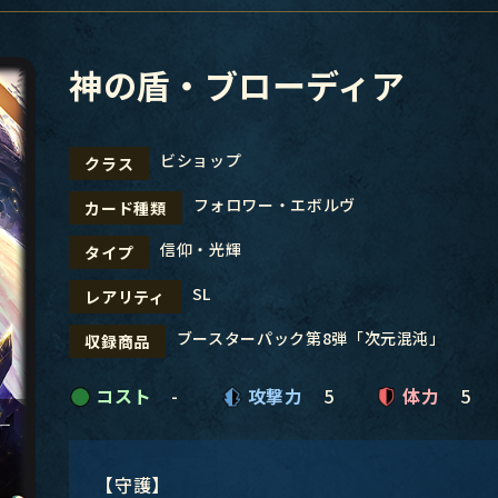
神の盾・ブローディア
ビショップ
クラス
フォロワー・エボルヴ
カード種類
信仰・光輝
タイプ
SL
レアリティ
ブースターパック第8弾「次元混沌」
収録商品
コスト
-
攻撃力
5
体力
5
【守護】