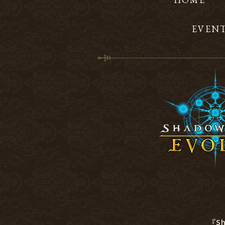
EVEN
『S