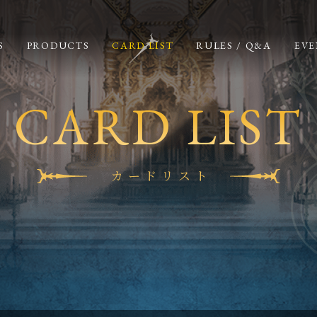
S
PRODUCTS
CARD LIST
RULES / Q&A
EVE
CARD LIST
カードリスト