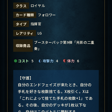
ロイヤル
クラス
フォロワー
カード種類
指揮官
タイプ
LG
レアリティ
ブースターパック第9弾「光影の二重
収録商品
奏」
コスト
5
攻撃力
4
体力
6
【守護】
自分のエンドフェイズが来たとき、自分の
手札を好きな枚数捨てる。X枚引く。Xは
「これによって捨てた手札の枚数+1」であ
る。その後、自分のデッキが1枚以下な
ら、自分はこのバトルに勝利する。