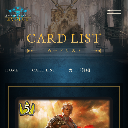
RULES
EVENT
SHOPS
FOR
APPLICATION
/ Q&A
BEGINNERS
CONTACT
CARD LIST
カードリスト
HOME
CARD LIST
カード詳細