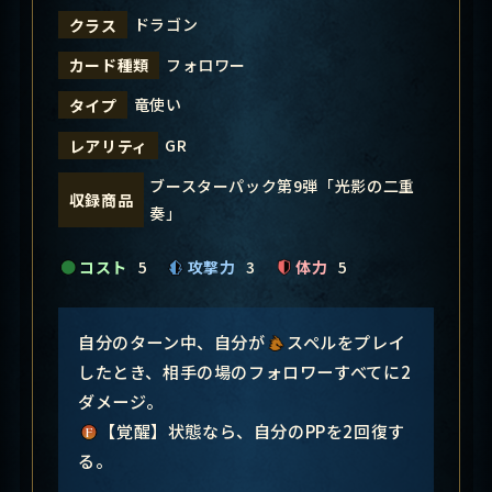
ドラゴン
クラス
フォロワー
カード種類
竜使い
タイプ
GR
レアリティ
ブースターパック第9弾「光影の二重
収録商品
奏」
コスト
5
攻撃力
3
体力
5
自分のターン中、自分が
スペルをプレイ
したとき、相手の場のフォロワーすべてに2
ダメージ。
【覚醒】状態なら、自分のPPを2回復す
る。