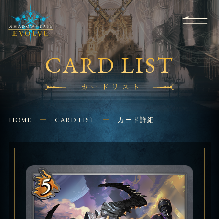
RULES
EVENT
SHOPS
FOR
APPLICATION
/ Q&A
BEGINNERS
CONTACT
CARD LIST
カードリスト
HOME
CARD LIST
カード詳細