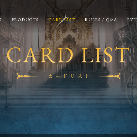
S
PRODUCTS
CARD LIST
RULES / Q&A
EVE
CARD LIST
カードリスト