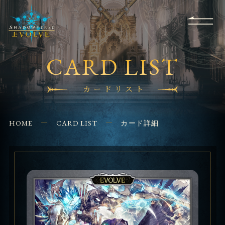
RULES
EVENT
SHOPS
FOR
APPLICATION
/ Q&A
BEGINNERS
CONTACT
CARD LIST
カードリスト
HOME
CARD LIST
カード詳細