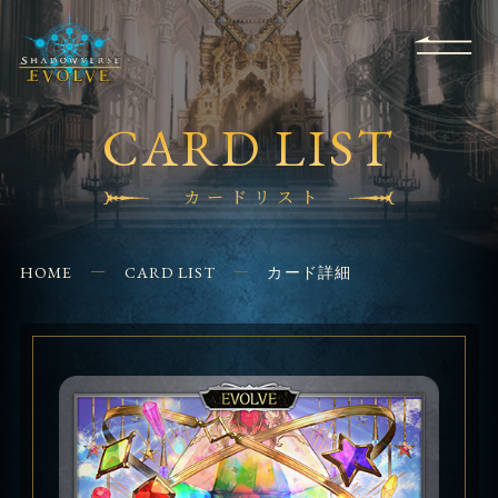
RULES
EVENT
SHOPS
FOR
APPLICATION
/ Q&A
BEGINNERS
CONTACT
CARD LIST
カードリスト
HOME
CARD LIST
カード詳細