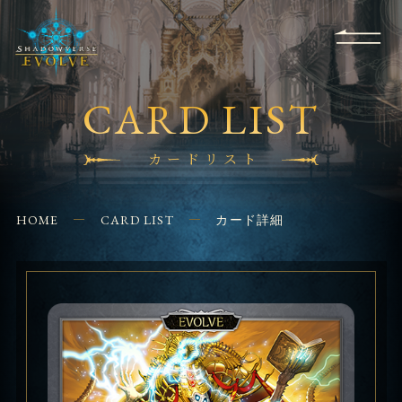
RULES
EVENT
SHOPS
FOR
APPLICATION
/ Q&A
BEGINNERS
CONTACT
CARD LIST
カードリスト
HOME
CARD LIST
カード詳細