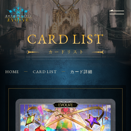
RULES
EVENT
SHOPS
FOR
APPLICATION
/ Q&A
BEGINNERS
CONTACT
CARD LIST
カードリスト
HOME
CARD LIST
カード詳細