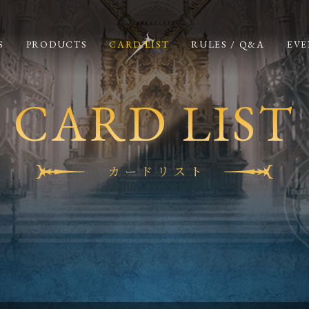
S
PRODUCTS
CARD LIST
RULES / Q&A
EVE
CARD LIST
カードリスト