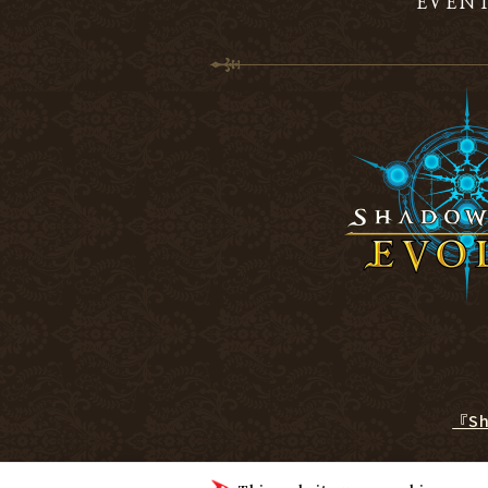
EVEN
『S