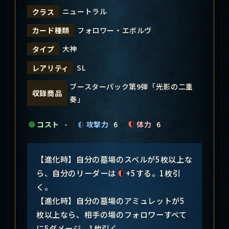
ニュートラル
クラス
フォロワー・エボルヴ
カード種類
大神
タイプ
SL
レアリティ
ブースターパック第9弾「光影の二重
収録商品
奏」
コスト
-
攻撃力
6
体力
6
【進化時】自分の墓場のスペルが5枚以上な
ら、自分のリーダーは
+5する。1枚引
く。
【進化時】自分の墓場のアミュレットが5
枚以上なら、相手の場のフォロワーすべて
に5ダメージ。1枚引く。