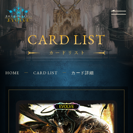
RULES
EVENT
SHOPS
FOR
APPLICATION
/ Q&A
BEGINNERS
CONTACT
CARD LIST
カードリスト
HOME
CARD LIST
カード詳細