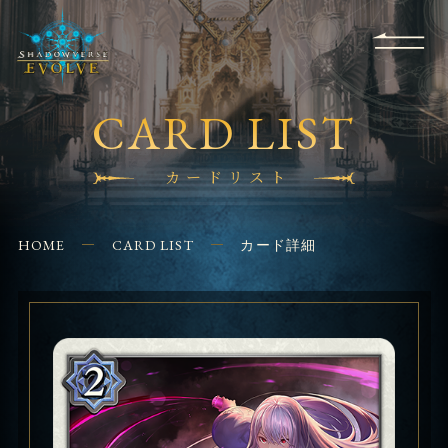
RULES
EVENT
SHOPS
FOR
APPLICATION
/ Q&A
BEGINNERS
CONTACT
CARD LIST
カードリスト
HOME
CARD LIST
カード詳細