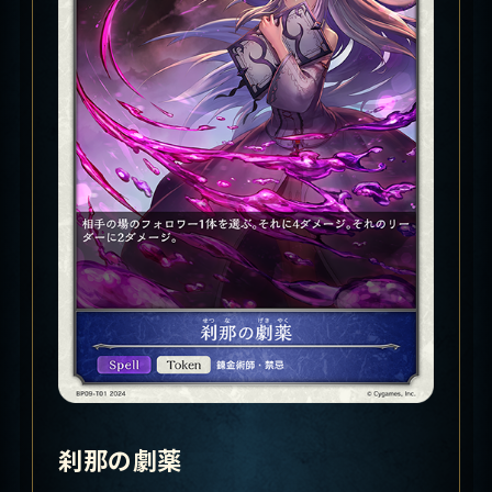
刹那の劇薬