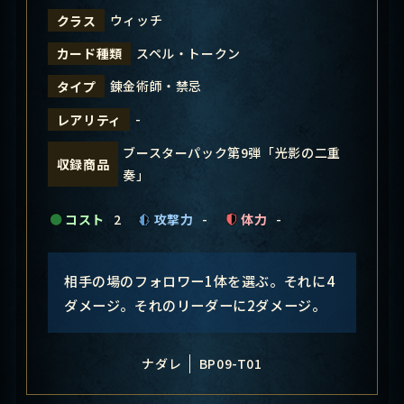
ウィッチ
クラス
スペル・トークン
カード種類
錬金術師・禁忌
タイプ
-
レアリティ
ブースターパック第9弾「光影の二重
収録商品
奏」
コスト
2
攻撃力
-
体力
-
相手の場のフォロワー1体を選ぶ。それに4
ダメージ。それのリーダーに2ダメージ。
ナダレ
BP09-T01