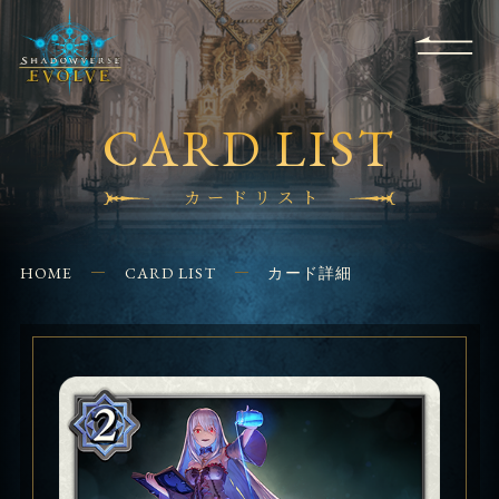
RULES
EVENT
SHOPS
FOR
APPLICATION
/ Q&A
BEGINNERS
CONTACT
CARD LIST
カードリスト
HOME
CARD LIST
カード詳細