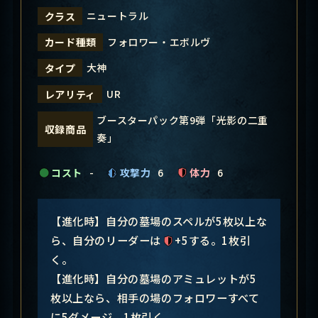
ニュートラル
クラス
フォロワー・エボルヴ
カード種類
大神
タイプ
UR
レアリティ
ブースターパック第9弾「光影の二重
収録商品
奏」
コスト
-
攻撃力
6
体力
6
【進化時】自分の墓場のスペルが5枚以上な
ら、自分のリーダーは
+5する。1枚引
く。
【進化時】自分の墓場のアミュレットが5
枚以上なら、相手の場のフォロワーすべて
に5ダメージ。1枚引く。