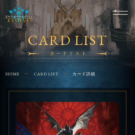
RULES
EVENT
SHOPS
FOR
APPLICATION
/ Q&A
BEGINNERS
CONTACT
CARD LIST
カードリスト
HOME
CARD LIST
カード詳細