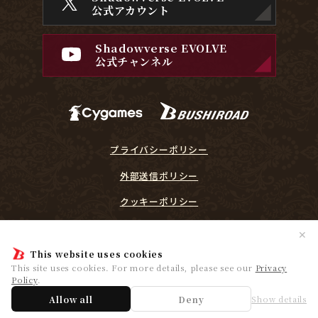
公式アカウント
Shadowverse EVOLVE
公式チャンネル
プライバシーポリシー
外部送信ポリシー
クッキーポリシー
『Shadowverse EVOLVE』に関するガイドライン
✕
プレイヤーリスペクト宣言
This website uses cookies
This site uses cookies. For more details, please see our
Privacy
Policy
.
© Cygames, Inc. ©Bushiroad
Allow all
Deny
Show details