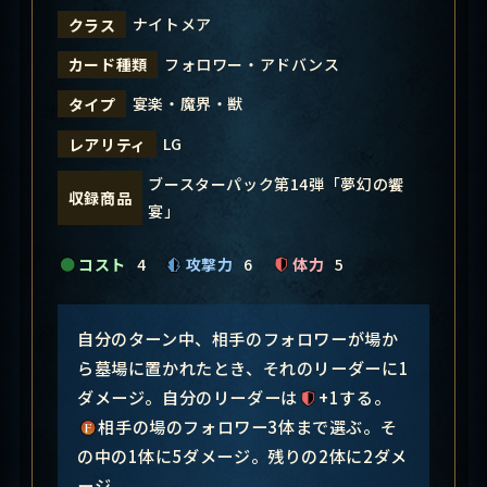
ナイトメア
クラス
フォロワー・アドバンス
カード種類
宴楽・魔界・獣
タイプ
LG
レアリティ
ブースターパック第14弾「夢幻の饗󠄀
収録商品
宴」
コスト
4
攻撃力
6
体力
5
自分のターン中、相手のフォロワーが場か
ら墓場に置かれたとき、それのリーダーに1
ダメージ。自分のリーダーは
+1する。
相手の場のフォロワー3体まで選ぶ。そ
の中の1体に5ダメージ。残りの2体に2ダメ
ージ。