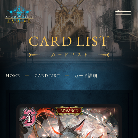
RULES
EVENT
SHOPS
FOR
APPLICATION
/ Q&A
BEGINNERS
CONTACT
CARD LIST
カードリスト
HOME
CARD LIST
カード詳細