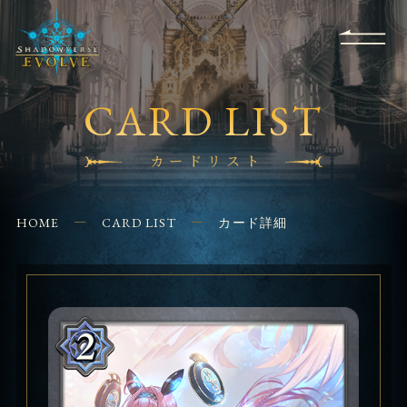
RULES
EVENT
SHOPS
FOR
APPLICATION
/ Q&A
BEGINNERS
CONTACT
CARD LIST
カードリスト
HOME
CARD LIST
カード詳細