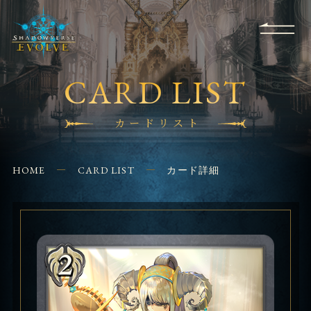
RULES
EVENT
SHOPS
FOR
APPLICATION
/ Q&A
BEGINNERS
CONTACT
CARD LIST
カードリスト
HOME
CARD LIST
カード詳細