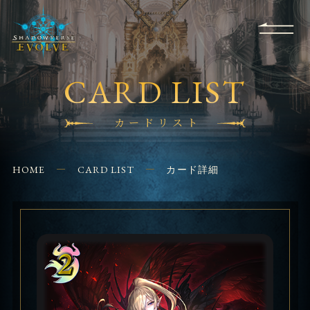
RULES
EVENT
SHOPS
FOR
APPLICATION
/ Q&A
BEGINNERS
CONTACT
CARD LIST
カードリスト
HOME
CARD LIST
カード詳細