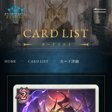
RULES
EVENT
SHOPS
FOR
APPLICATION
/ Q&A
BEGINNERS
CONTACT
CARD LIST
カードリスト
HOME
CARD LIST
カード詳細