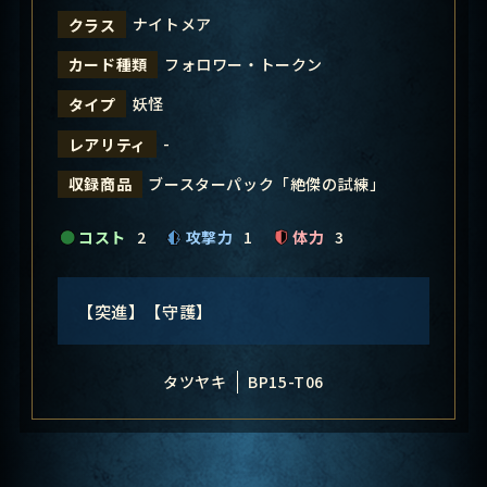
ナイトメア
クラス
フォロワー・トークン
カード種類
妖怪
タイプ
-
レアリティ
ブースターパック「絶傑の試練」
収録商品
コスト
2
攻撃力
1
体力
3
【突進】【守護】
タツヤキ
BP15-T06