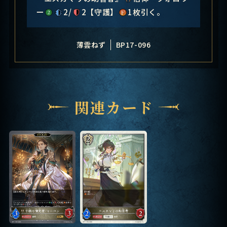
ー
2/
2【守護】
1枚引く。
薄雲ねず
BP17-096
関連カード