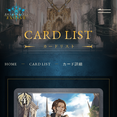
RULES
EVENT
SHOPS
FOR
APPLICATION
/ Q&A
BEGINNERS
CONTACT
CARD LIST
カードリスト
HOME
CARD LIST
カード詳細