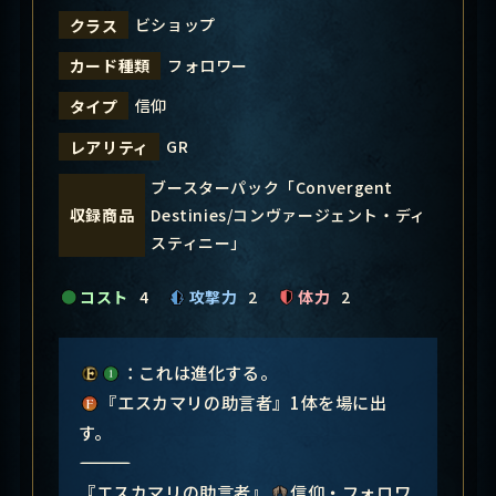
ビショップ
クラス
フォロワー
カード種類
信仰
タイプ
GR
レアリティ
ブースターパック「Convergent
Destinies/コンヴァージェント・ディ
収録商品
スティニー」
コスト
4
攻撃力
2
体力
2
：これは進化する。
『エスカマリの助言者』1体を場に出
す。
―――――――――――――――
『エスカマリの助言者』
信仰・フォロワ