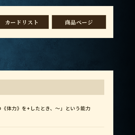
カードリスト
商品ページ
の《体力》を+したとき、～」という能力