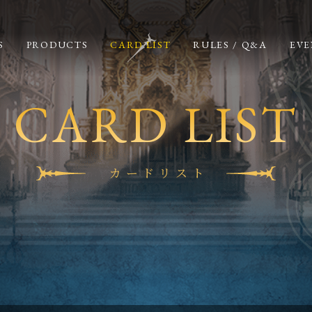
S
PRODUCTS
CARD LIST
RULES / Q&A
EVE
CARD LIST
カードリスト