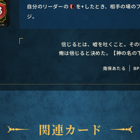
自分のリーダーの
を+したとき、相手の場の
ジ。
信じるとは、嘘を吐くこと。その
俺は――信じると決めた。【神の名
南保あたる
BP
関連カード