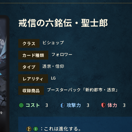
戒信の六銘伝・聖士郎
ビショップ
クラス
フォロワー
カード種類
透京・信仰
タイプ
LG
レアリティ
ブースターパック「新約都市・透京」
収録商品
コスト
3
攻撃力
3
体力
3
：これは進化する。