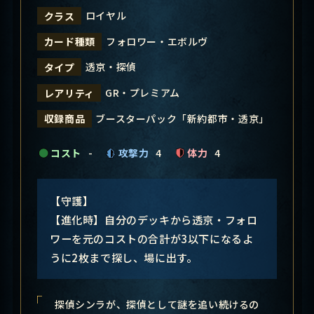
ロイヤル
クラス
フォロワー・エボルヴ
カード種類
透京・探偵
タイプ
GR・プレミアム
レアリティ
ブースターパック「新約都市・透京」
収録商品
コスト
-
攻撃力
4
体力
4
【守護】
【進化時】自分のデッキから透京・フォロ
ワーを元のコストの合計が3以下になるよ
うに2枚まで探し、場に出す。
探偵シンラが、探偵として謎を追い続けるの