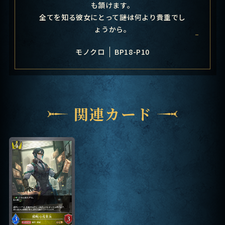
も頷けます。
全てを知る彼女にとって――謎は何より貴重でし
ょうから。
モノクロ
BP18-P10
関連カード