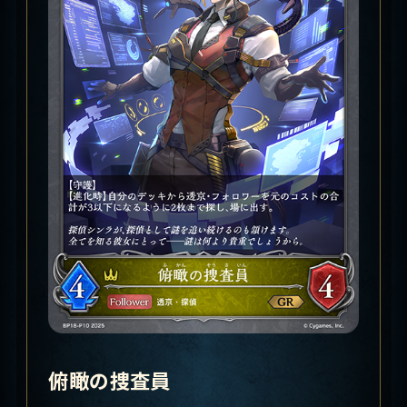
俯瞰の捜査員