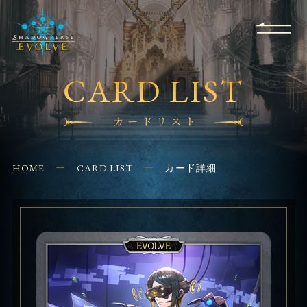
RULES
EVENT
SHOPS
FOR
APPLICATION
/ Q&A
BEGINNERS
CONTACT
CARD LIST
カードリスト
HOME
CARD LIST
カード詳細