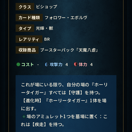
ビショップ
クラス
フォロワー・エボルヴ
カード種類
光輝・獣
タイプ
BR
レアリティ
ブースターパック「天魔八虐」
収録商品
コスト
-
攻撃力
4
体力
4
これが場にいる限り、自分の場の『ホーリ
ータイガー』すべては【守護】を持つ。
【進化時】『ホーリータイガー』1体を場
に出す。
場のアミュレット1つを墓場に置く：こ
れは【疾走】を持つ。