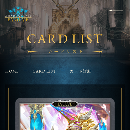
RULES
EVENT
SHOPS
FOR
APPLICATION
/ Q&A
BEGINNERS
CONTACT
CARD LIST
カードリスト
HOME
CARD LIST
カード詳細