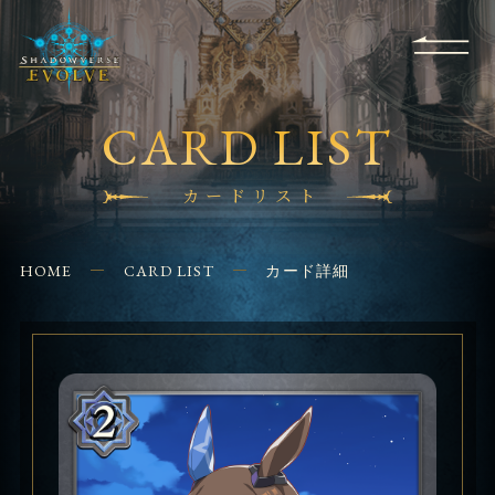
RULES
EVENT
SHOPS
FOR
APPLICATION
/ Q&A
BEGINNERS
CONTACT
CARD LIST
カードリスト
HOME
CARD LIST
カード詳細