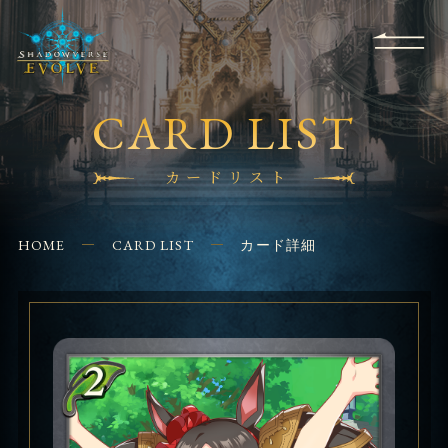
RULES
EVENT
SHOPS
FOR
APPLICATION
/ Q&A
BEGINNERS
CONTACT
CARD LIST
カードリスト
HOME
CARD LIST
カード詳細