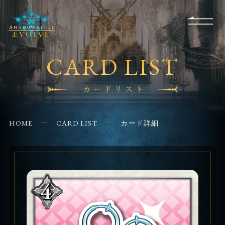
RULES
EVENT
SHOPS
FOR
APPLICATION
/ Q&A
BEGINNERS
CONTACT
CARD LIST
カードリスト
HOME
CARD LIST
カード詳細