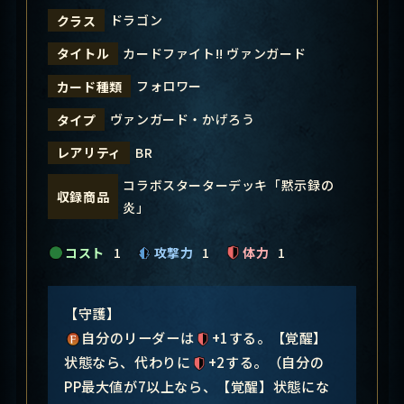
ドラゴン
クラス
カードファイト!! ヴァンガード
タイトル
フォロワー
カード種類
ヴァンガード・かげろう
タイプ
BR
レアリティ
コラボスターターデッキ「黙示録の
収録商品
炎」
コスト
1
攻撃力
1
体力
1
【守護】
自分のリーダーは
+1する。【覚醒】
状態なら、代わりに
+2する。（自分の
PP最大値が7以上なら、【覚醒】状態にな