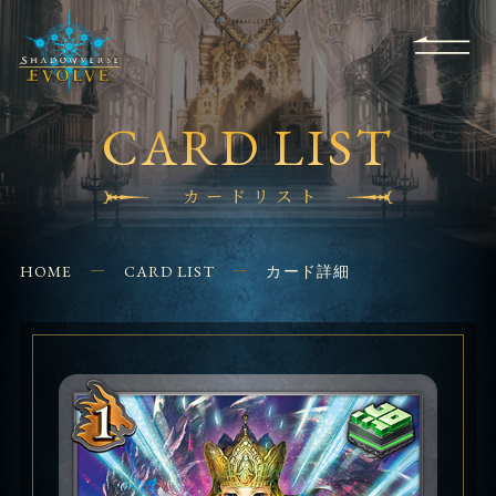
RULES
EVENT
SHOPS
FOR
APPLICATION
/ Q&A
BEGINNERS
CONTACT
CARD LIST
カードリスト
HOME
CARD LIST
カード詳細