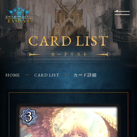
RULES
EVENT
SHOPS
FOR
APPLICATION
/ Q&A
BEGINNERS
CONTACT
CARD LIST
カードリスト
HOME
CARD LIST
カード詳細