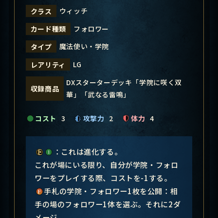
ウィッチ
クラス
フォロワー
カード種類
魔法使い・学院
タイプ
LG
レアリティ
DXスターターデッキ「学院に咲く双
収録商品
華」「武なる雷鳴」
コスト
3
攻撃力
2
体力
4
：これは進化する。
これが場にいる限り、自分が学院・フォロ
ワーをプレイする際、コストを-1する。
手札の学院・フォロワー1枚を公開：相
手の場のフォロワー1体を選ぶ。それに2ダ
メージ。