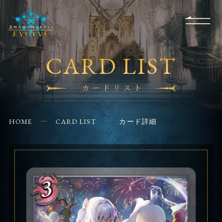
RULES
EVENT
SHOPS
FOR
APPLICATION
/ Q&A
BEGINNERS
CONTACT
CARD LIST
カードリスト
HOME
CARD LIST
カード詳細