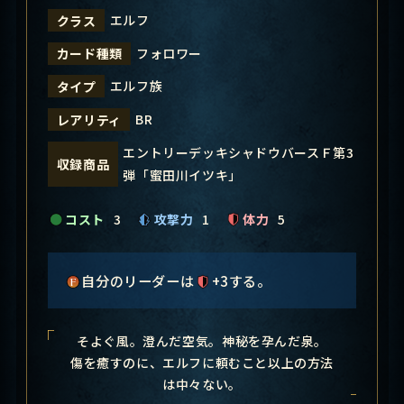
エルフ
クラス
フォロワー
カード種類
エルフ族
タイプ
BR
レアリティ
エントリーデッキシャドウバースＦ第3
収録商品
弾「蜜田川イツキ」
コスト
3
攻撃力
1
体力
5
自分のリーダーは
+3する。
そよぐ風。澄んだ空気。神秘を孕んだ泉。
傷を癒すのに、エルフに頼むこと以上の方法
は中々ない。