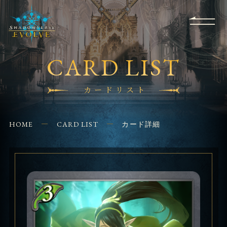
RULES
EVENT
SHOPS
FOR
APPLICATION
/ Q&A
BEGINNERS
CONTACT
CARD LIST
カードリスト
HOME
CARD LIST
カード詳細