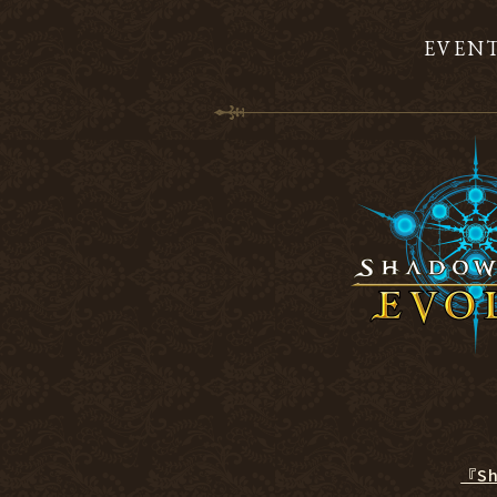
EVEN
『S