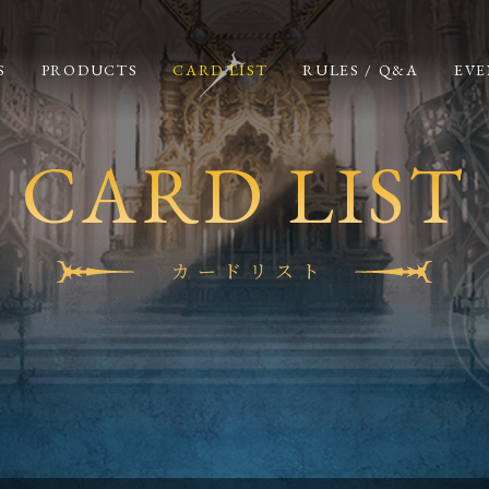
S
PRODUCTS
CARD LIST
RULES / Q&A
EVE
CARD LIST
カードリスト