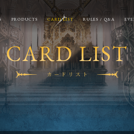
S
PRODUCTS
CARD LIST
RULES / Q&A
EVE
CARD LIST
カードリスト